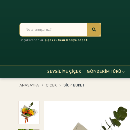
En çok arananlar:
çiçek kutusu
,
hediye sepeti
SEVGILIYE ÇIÇEK
GÖNDERİM TÜRÜ
ANASAYFA
ÇIÇEK
SIOP BUKET