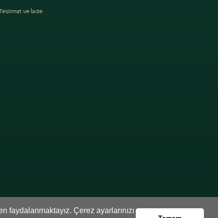
Teslimat ve İade
den faydalanmaktayız. Çerez ayarlarınızı
Tamam