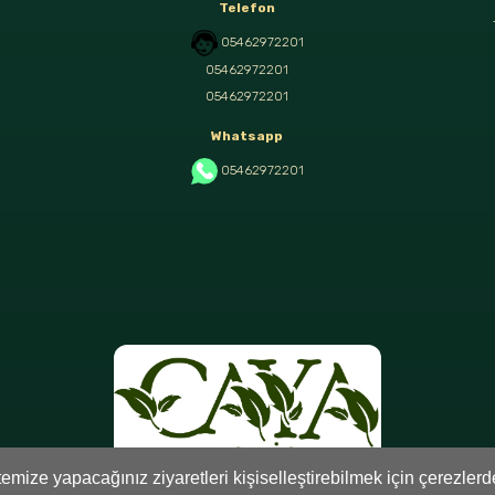
Telefon
05462972201
05462972201
05462972201
Whatsapp
05462972201
mize yapacağınız ziyaretleri kişiselleştirebilmek için çerezler