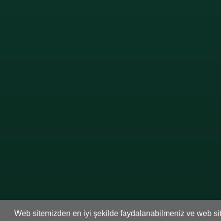
Web sitemizden en iyi şekilde faydalanabilmeniz ve web site
Whatsapp