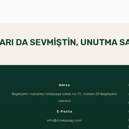
RI DA SEVMİŞTİN, UNUTMA SA
Adres
Başakşehir mahallesi İshakpaşa sokak no:7/L dükkan:25 Başakşehir
istanbul
E-Posta
info@cicekpasaj.com