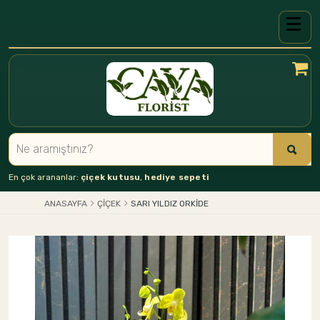
En çok arananlar:
çiçek kutusu
,
hediye sepeti
ANASAYFA
ÇIÇEK
SARI YILDIZ ORKİDE