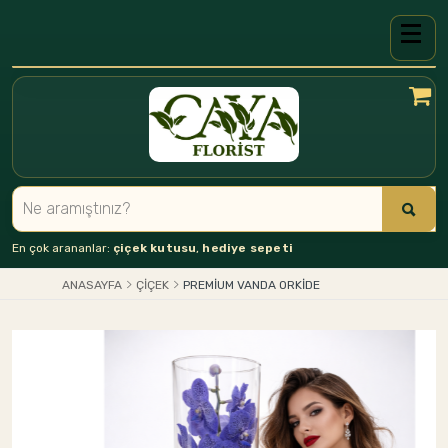
En çok arananlar:
çiçek kutusu
,
hediye sepeti
ANASAYFA
ÇIÇEK
PREMIUM VANDA ORKIDE