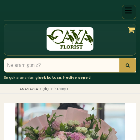
En çok arananlar:
çiçek kutusu
,
hediye sepeti
ANASAYFA
ÇIÇEK
PINQU