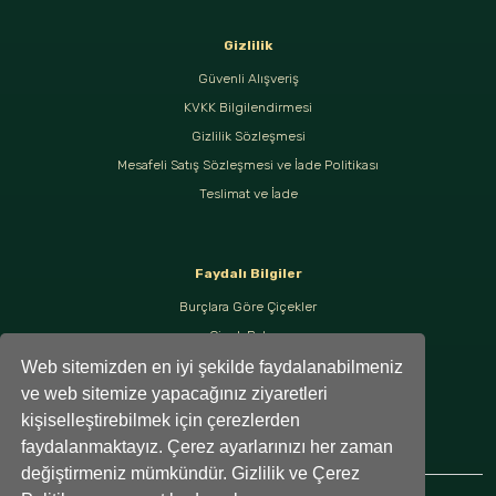
Gizlilik
Güvenli Alışveriş
KVKK Bilgilendirmesi
Gizlilik Sözleşmesi
Mesafeli Satış Sözleşmesi ve İade Politikası
Teslimat ve İade
Faydalı Bilgiler
Burçlara Göre Çiçekler
Çiçek Bakımı
Çiçek Anlamları
Web sitemizden en iyi şekilde faydalanabilmeniz
ve web sitemize yapacağınız ziyaretleri
Tüm Blog Yazıları
kişiselleştirebilmek için çerezlerden
faydalanmaktayız. Çerez ayarlarınızı her zaman
değiştirmeniz mümkündür. Gizlilik ve Çerez