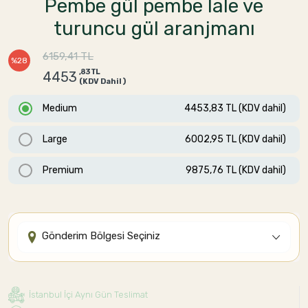
Pembe gül pembe lale ve
turuncu gül aranjmanı
6159,41 TL
%28
,83 TL
4453
(KDV Dahil)
Medium
4453,83 TL (KDV dahil)
Large
6002,95 TL (KDV dahil)
Premium
9875,76 TL (KDV dahil)
Gönderim Bölgesi Seçiniz
İstanbul İçi Aynı Gün Teslimat