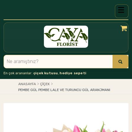
En çok arananlar:
çiçek kutusu
,
hediye sepeti
ANASAYFA
ÇIÇEK
PEMBE GÜL PEMBE LALE VE TURUNCU GÜL ARANJMANI